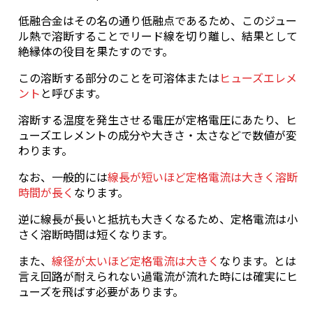
低融合金はその名の通り低融点であるため、このジュー
ル熱で溶断することでリード線を切り離し、結果として
絶縁体の役目を果たすのです。
この溶断する部分のことを可溶体または
ヒューズエレメ
ント
と呼びます。
溶断する温度を発生させる電圧が定格電圧にあたり、ヒ
ューズエレメントの成分や大きさ・太さなどで数値が変
わります。
なお、一般的には
線長が短いほど定格電流は大きく溶断
時間が長く
なります。
逆に線長が長いと抵抗も大きくなるため、定格電流は小
さく溶断時間は短くなります。
また、
線径が太いほど定格電流は大きく
なります。とは
言え回路が耐えられない過電流が流れた時には確実にヒ
ューズを飛ばす必要があります。