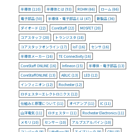
半導体 (110)
半導体とは (93)
ROHM (66)
ローム (66)
電子部品 (50)
半導体・電子部品とは (47)
新製品 (36)
ダイオード (22)
CoreStaff (22)
MOSFET (20)
コアスタッフ (20)
トランジスタ (18)
コアスタッフオンライン (17)
IoT (16)
センサ (16)
半導体メーカー (16)
TE Connectivity (16)
CoreStaff ONLINE (16)
Infineon (15)
半導体・電子部品 (13)
CoreStaffONLINE (13)
ABLIC (13)
LED (12)
インフィニオン (12)
Rochester (12)
ロチェスターエレクトロニクス (12)
仕組みと原理について (11)
オペアンプ (11)
IC (11)
山洋電気 (11)
ロチェスター (11)
Rochester Electronics (11)
メモリ (10)
センサー (10)
アルプスアルパイン (10)
コンバータ (9)
Littelfuse (9)
エイブリック (9)
CPU (8)