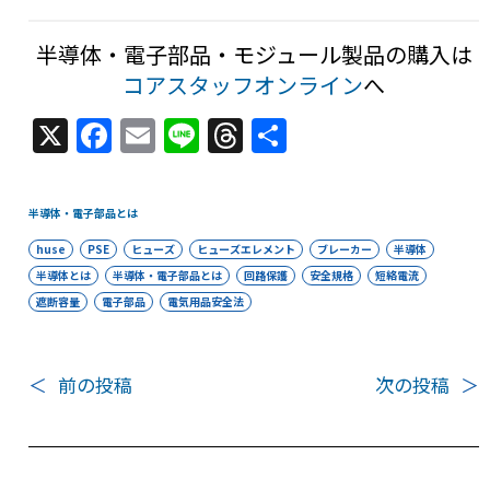
半導体・電子部品・モジュール製品の購入は
コアスタッフオンライン
へ
X
F
E
Li
T
共
a
m
n
h
有
c
ai
e
re
半導体・電子部品とは
e
l
a
huse
PSE
ヒューズ
ヒューズエレメント
ブレーカー
半導体
b
d
半導体とは
半導体・電子部品とは
回路保護
安全規格
短絡電流
o
s
遮断容量
電子部品
電気用品安全法
o
k
＜
前の投稿
次の投稿
＞