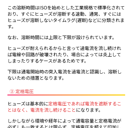
この溶断時間はISOを始めとした工業規格で標準化されて
おり、すぐにヒューズが溶断する速動、通常、すぐには
ヒューズが溶断しないタイムラグ(遅断)などに分類されま
す。
なお、溶断時間には上限と下限が設けられています。
ヒューズが耐えられるからと言って過電流を流し続けれ
ば電線や回路が破壊されたり、場合によっては炎上して
しまったりするケースがあるためです。
下限は通電開始時の突入電流を過電流と認識し、溶断し
ないための措置となります。
② 定格電圧
ヒューズは基本的に
定格電圧であれば電流を遮断するこ
とはなく、電流を流し続けること
になります。
しかしながら環境や経年によって通電容量と定格電流が
必ずしも一致するとは限らず、定格電圧を超えて印加し