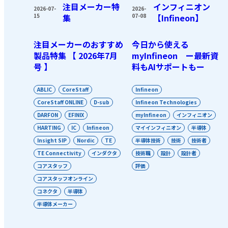
注目メーカー特
インフィニオン
2026-07-
2026-
15
集
07-08
【Infineon】
注目メーカーのおすすめ
今日から使える
製品特集 【 2026年7月
myInfineon ー最新資
号 】
料もAIサポートもー
ABLIC
CoreStaff
Infineon
CoreStaff ONLINE
D-sub
Infineon Technologies
DARFON
EFINIX
myInfineon
インフィニオン
HARTING
IC
Infineon
マイインフィニオン
半導体
Insight SIP
Nordic
TE
半導体技術
技術
技術者
TE Connectivity
インダクタ
技術職
設計
設計者
コアスタッフ
評価
コアスタッフオンライン
コネクタ
半導体
半導体メーカー