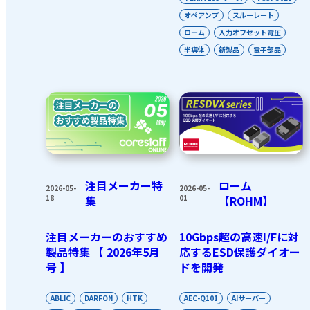
オペアンプ
スルーレート
ローム
入力オフセット電圧
半導体
新製品
電子部品
注目メーカー特
ローム
2026-05-
2026-05-
18
集
01
【ROHM】
注目メーカーのおすすめ
10Gbps超の高速I/Fに対
製品特集 【 2026年5月
応するESD保護ダイオー
号 】
ドを開発
ABLIC
DARFON
HTK
AEC-Q101
AIサーバー