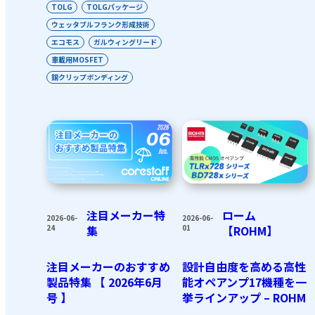
TOLG
TOLGパッケージ
ウェッタブルフランク形成技術
エコモス
ガルウィングリード
車載用MOSFET
銅クリップボンディング
注目メーカー特
ローム
2026-06-
2026-06-
24
集
01
【ROHM】
注目メーカーのおすすめ
設計自由度を高める高性
製品特集 【 2026年6月
能オペアンプ17機種を一
号 】
挙ラインアップ – ROHM