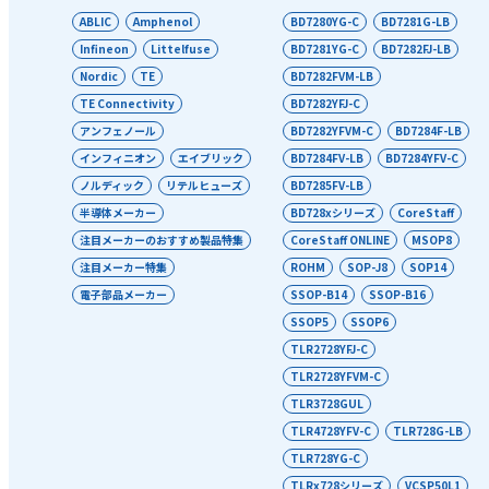
ABLIC
Amphenol
BD7280YG-C
BD7281G-LB
Infineon
Littelfuse
BD7281YG-C
BD7282FJ-LB
Nordic
TE
BD7282FVM-LB
TE Connectivity
BD7282YFJ-C
アンフェノール
BD7282YFVM-C
BD7284F-LB
インフィニオン
エイブリック
BD7284FV-LB
BD7284YFV-C
ノルディック
リテルヒューズ
BD7285FV-LB
半導体メーカー
BD728xシリーズ
CoreStaff
注目メーカーのおすすめ製品特集
CoreStaff ONLINE
MSOP8
注目メーカー特集
ROHM
SOP-J8
SOP14
電子部品メーカー
SSOP-B14
SSOP-B16
SSOP5
SSOP6
TLR2728YFJ-C
TLR2728YFVM-C
TLR3728GUL
TLR4728YFV-C
TLR728G-LB
TLR728YG-C
TLRx728シリーズ
VCSP50L1