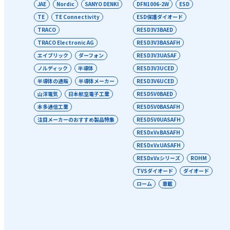
JAE
Nordic
SANYO DENKI
DFN1006-2W
ESD
TE
TE Connectivity
ESD保護ダイオード
TRACO
RESD3V3BAED
TRACO Electronic AG
RESD3V3BASAFH
エイブリック
ダーフォン
RESD3V3UASAF
ノルディック
半導体
RESD3V3UCED
半導体の通販
半導体メーカー
RESD3V6UCED
山洋電気
日本航空電子工業
RESD5V0BAED
本多通信工業
RESD5V0BASAFH
注目メーカーのおすすめ製品特集
RESD5V0UASAFH
RESDxVxBASAFH
RESDxVxUASAFH
RESDxVxシリーズ
ROHM
TVSダイオード
ダイオード
ローム
車載