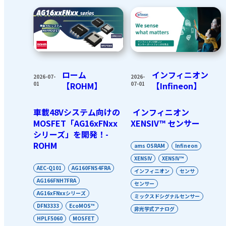
インフィニオン
ローム
2026-
2026-07-
07-01
【Infineon】
01
【ROHM】
インフィニオン
車載48Vシステム向けの
XENSIV™ センサー
MOSFET「AG16xFNxx
シリーズ」を開発！-
ROHM
ams OSRAM
Infineon
XENSIV
XENSIV™
AEC-Q101
AG160FNS4FRA
インフィニオン
センサ
AG166FNH7FRA
センサー
AG16xFNxxシリーズ
ミックスドシグナルセンサー
DFN3333
EcoMOS™
非光学式アナログ
HPLF5060
MOSFET