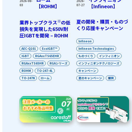
2026-08-
2026-
03
【ROHM】
07-27
【Infineon】
※
夏の開発・購買・ものづ
業界トップクラス
の低
くり応援キャンペーン
損失を実現した650V耐
圧IGBTを開発 – ROHM
Infineon
AEC-Q101
EcoIGBT™
Infineon Technologies
IGBT
RGAxxTS65EHR
ものづくり
インフィニオン
RGAxxTS65HR
RGAシリーズ
インフィニオンテクノロジーズ
ROHM
TO-247-4L
キャンペーン
TO-247N
ローム
夏のキャンペーン
購買