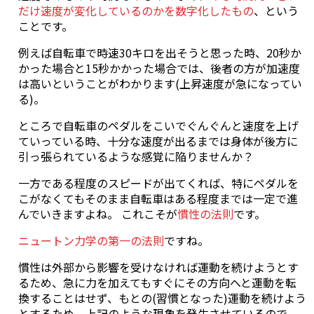
だけ速度が変化しているのかを数字化したもの
、という
ことです。
例えば自転車で時速30キロを出そうと思った時、20秒か
かった場合と15秒かかった場合では、後者の方が加速度
は高いということがわかります(上昇速度が急になってい
る)。
ところで自転車のペダルをこいでぐんぐんと速度を上げ
ていっている時、十分な速度が出るまでは身体が後方に
引っ張られているような感覚に陥りませんか？
一方である程度のスピードが出てくれば、特にペダルを
こがなくてもそのまま自転車はある程度までは一定で進
んでいきますよね。 これこそが
慣性の法則
です。
ニュートン力学の第一の法則
ですね。
慣性は外部から影響を受けなければ運動を続けようとす
るため、急に力を加えてもすぐにその方向へと運動を転
換することはせず、もとの(習慣となった)運動を続けよう
とするため、上記のような現象を発生させているので