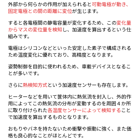
外部から何らかの作用が加えられると
可動電極が動き、
固定電極との間の距離に変位
が生じます。
すると各電極間の静電容量が変化するため、この
変化量
からマスの変位量を検知
し、加速度を算出するという仕
組みです。
電極はシリコンなどといった安定した素子で構成される
ため温度変化に優れており、高精度となります。
姿勢制御を目的に使われるため、車載デバイスとなるこ
とが多いです。
さらに
熱検知方式
という加速度センサーも存在します。
ヒーターなどを用いて筐体内に熱気流を封入し、外的作
用によってこの熱気流の分布が変動するのを周囲４か所
に取り付けられた
各温度センサーによって検知する
こと
で加速度を算出するものとなります。
おもりやバネを持たないため衝撃や振動に強く、また価
格も良心的なことがほとんどです。