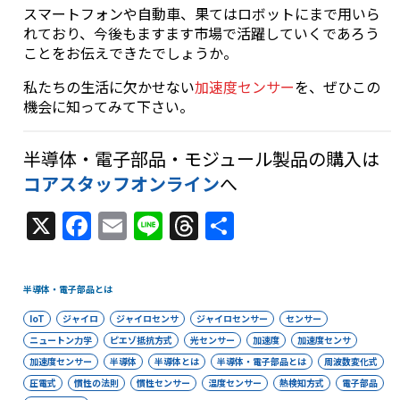
スマートフォンや自動車、果てはロボットにまで用いら
れており、今後もますます市場で活躍していくであろう
ことをお伝えできたでしょうか。
私たちの生活に欠かせない
加速度センサー
を、ぜひこの
機会に知ってみて下さい。
半導体・電子部品・モジュール製品の購入は
コアスタッフオンライン
へ
X
F
E
Li
T
共
a
m
n
h
有
c
ai
e
re
半導体・電子部品とは
e
l
a
IoT
ジャイロ
ジャイロセンサ
ジャイロセンサー
センサー
b
d
ニュートン力学
ピエゾ抵抗方式
光センサー
加速度
加速度センサ
o
s
加速度センサー
半導体
半導体とは
半導体・電子部品とは
周波数変化式
圧電式
慣性の法則
慣性センサー
温度センサー
熱検知方式
電子部品
o