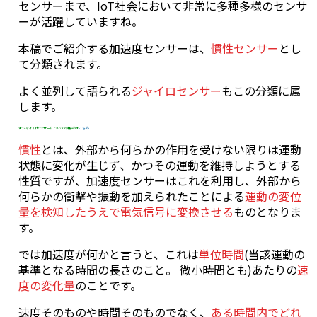
センサーまで、IoT社会において非常に多種多様のセンサ
ーが活躍していますね。
本稿でご紹介する加速度センサーは、
慣性センサー
とし
て分類されます。
よく並列して語られる
ジャイロセンサー
もこの分類に属
します。
★ジャイロセンサーについての解説は
こちら
慣性
とは、外部から何らかの作用を受けない限りは運動
状態に変化が生じず、かつその運動を維持しようとする
性質ですが、加速度センサーはこれを利用し、外部から
何らかの衝撃や振動を加えられたことによる
運動の変位
量を検知したうえで電気信号に変換させる
ものとなりま
す。
では加速度が何かと言うと、これは
単位時間
(当該運動の
基準となる時間の長さのこと。 微小時間とも)あたりの
速
度の変化量
のことです。
速度そのものや時間そのものでなく、
ある時間内でどれ