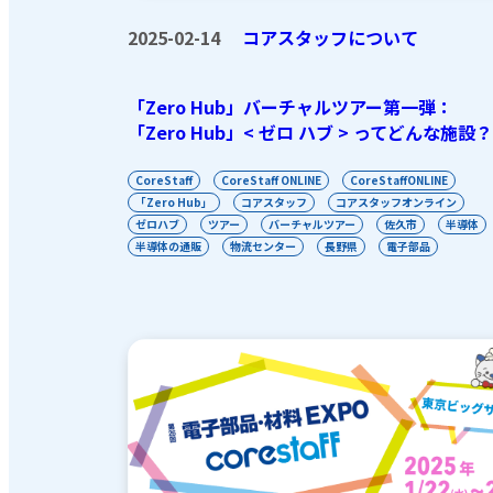
2025-02-14
コアスタッフについて
「Zero Hub」バーチャルツアー第一弾：
「Zero Hub」< ゼロ ハブ > ってどんな施設？
CoreStaff
CoreStaff ONLINE
CoreStaffONLINE
「Zero Hub」
コアスタッフ
コアスタッフオンライン
ゼロハブ
ツアー
バーチャルツアー
佐久市
半導体
半導体の通販
物流センター
長野県
電子部品