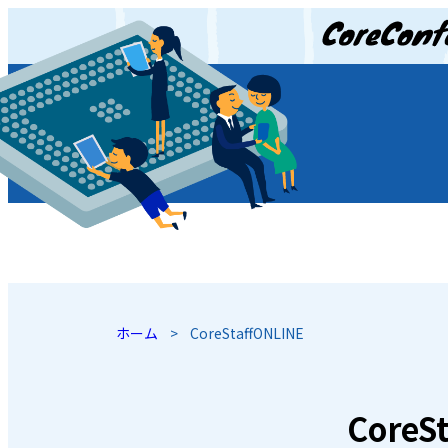
JP
/
EN
ホーム
>
CoreStaffONLINE
CoreS