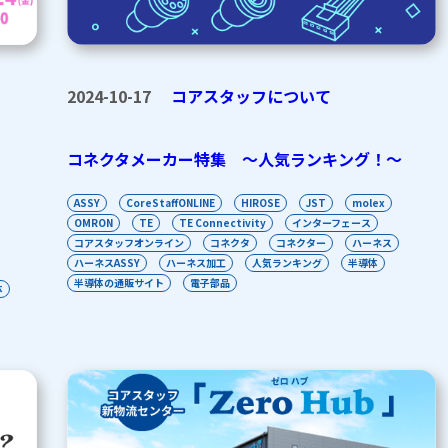
2024-10-17
コアスタッフについて
コネクタメーカー特集 〜人気ランキング！〜
ASSY
CoreStaffONLINE
HIROSE
JST
molex
OMRON
TE
TE Connectivity
インターフェース
コアスタッフオンライン
コネクタ
コネクター
ハーネス
ハーネスASSY
ハーネス加工
人気ランキング
半導体
半導体の通販サイト
電子部品
体