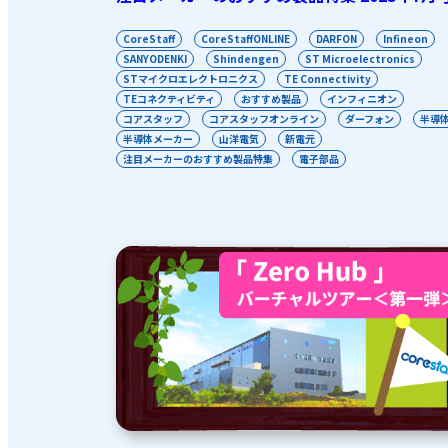
CoreStaff
CoreStaffONLINE
DARFON
Infineon
SANYODENKI
Shindengen
ST Microelectronics
STマイクロエレクトロニクス
TE Connectivity
TEコネクティビティ
おすすめ製品
インフィニオン
コアスタッフ
コアスタッフオンライン
ダーフォン
半導
半導体メーカー
山洋電気
新電元
注目メーカーのおすすめ製品特集
電子部品