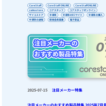
CoreStaff
CoreStaff ONLINE
CoreStaffONLINE
zaikostore
コアスタッフ
コアスタッフオンライン
ザイコストア
半導体
半導体のECサイト
半導体の購入
半導体の通販
新規会員募集
電子部品
2025-07-15
注目メーカー特集
注目メーカーのおすすめ製品特集 2025年7月