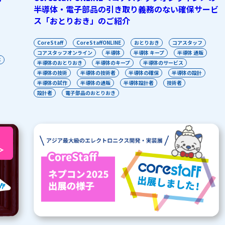
半導体・電子部品の引き取り義務のない確保サービ
ス「おとりおき」のご紹介
CoreStaff
CoreStaffONLINE
おとりおき
コアスタッフ
コアスタッフオンライン
半導体
半導体 キープ
半導体 通販
体
半導体のおとりおき
半導体のキープ
半導体のサービス
半導体の技術
半導体の技術者
半導体の確保
半導体の設計
半導体の試作
半導体の通販
半導体設計者
技術者
設計者
電子部品のおとりおき