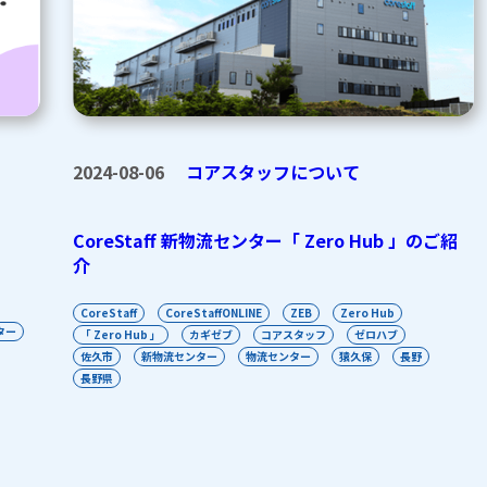
2024-08-06
コアスタッフについて
CoreStaff 新物流センター「 Zero Hub 」のご紹
介
CoreStaff
CoreStaffONLINE
ZEB
Zero Hub
ター
「 Zero Hub 」
カギゼブ
コアスタッフ
ゼロハブ
佐久市
新物流センター
物流センター
猿久保
長野
長野県