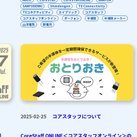
SANYODENKI
Shindengen
TE Connectivity
TEコネクティビティ
エイブリック
コアスタッフ
コアスタッフオンライン
ダーフォン
半導体
半導体メーカー
山洋電気
新電元
2025-02-25
コアスタッフについて
号
CoreStaff ONLINE＜コアスタッフオンライン＞の