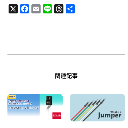
X
F
E
Li
T
共
a
m
n
h
有
c
ai
e
re
e
l
a
b
d
o
s
o
k
関連記事