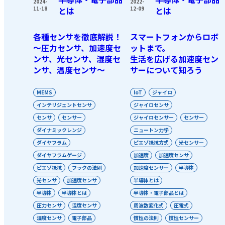
2024-
2022-
11-18
とは
12-09
とは
各種センサを徹底解説！
スマートフォンからロボ
〜圧力センサ、加速度セ
ットまで。
ンサ、光センサ、湿度セ
生活を広げる加速度セン
ンサ、温度センサ〜
サーについて知ろう
MEMS
IoT
ジャイロ
インテリジェントセンサ
ジャイロセンサ
センサ
センサー
ジャイロセンサー
センサー
ダイナミックレンジ
ニュートン力学
ダイヤフラム
ピエゾ抵抗方式
光センサー
ダイヤフラムゲージ
加速度
加速度センサ
ピエゾ抵抗
フックの法則
加速度センサー
半導体
光センサ
加速度センサ
半導体とは
半導体
半導体とは
半導体・電子部品とは
圧力センサ
温度センサ
周波数変化式
圧電式
湿度センサ
電子部品
慣性の法則
慣性センサー