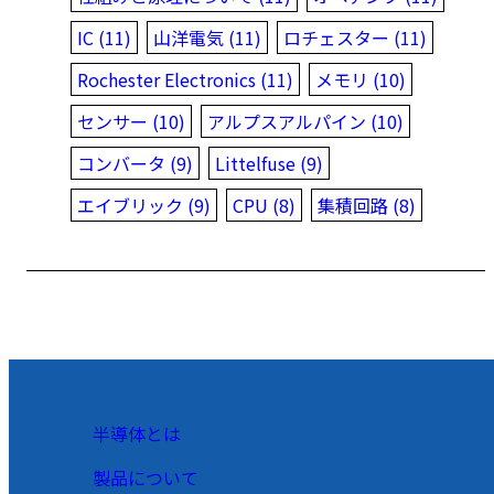
IC (11)
山洋電気 (11)
ロチェスター (11)
Rochester Electronics (11)
メモリ (10)
センサー (10)
アルプスアルパイン (10)
コンバータ (9)
Littelfuse (9)
エイブリック (9)
CPU (8)
集積回路 (8)
半導体とは
製品について