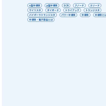
n型半導体
p型半導体
SCR
アノード
カソード
サイリスタ
ダイオード
トライアック
トランジスタ
バイポーラトランジスタ
パワー半導体
半導体
半導体と
半導体・電子部品とは