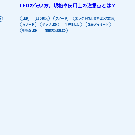
LEDの使い方。規格や使用上の注意点とは？
LED
LED購入
アノード
エレクトロルミネセンス効果
は
カソード
チップLED
半導体とは
発光ダイオード
砲弾型LED
表面実装型LED