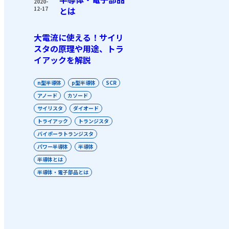
2020-
12-17
とは
大電流に使える！サイリ
スタの原理や用途、トラ
イアックを解説
n型半導体
p型半導体
SCR
アノード
カソード
サイリスタ
ダイオード
トライアック
トランジスタ
バイポーラトランジスタ
パワー半導体
半導体
半導体とは
半導体・電子部品とは