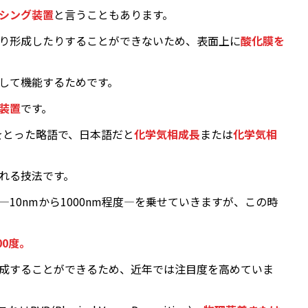
シング装置
と言うこともあります。
り形成したりすることができないため、表面上に
酸化膜を
して機能するためです。
D装置
です。
をとった略語で、日本語だと
化学気相成長
または
化学気相
れる技法です。
10nmから1000nm程度―を乗せていきますが、この時
00度。
成することができるため、近年では注目度を高めていま