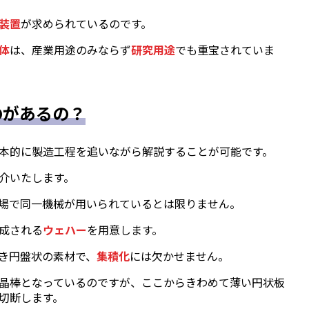
装置
が求められているのです。
体
は、産業用途のみならず
研究用途
でも重宝されていま
のがあるの？
本的に製造工程を追いながら解説することが可能です。
介いたします。
場で同一機械が用いられているとは限りません。
成される
ウェハー
を用意します。
き円盤状の素材で、
集積化
には欠かせません。
晶棒となっているのですが、ここからきわめて薄い円状板
切断します。