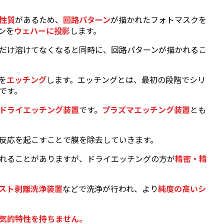
性質
があるため、
回路パターン
が描かれたフォトマスクを
ンを
ウェハーに投影
します。
だけ溶けてなくなると同時に、回路パターンが描かれるこ
を
エッチング
します。エッチングとは、最初の段階でシリ
です。
ドライエッチング装置
です。
プラズマエッチング装置
とも
反応を起こすことで膜を除去していきます。
れることがありますが、ドライエッチングの方が
精密・精
スト剥離洗浄装置
などで洗浄が行われ、より
純度の高いシ
気的特性を持ちません。