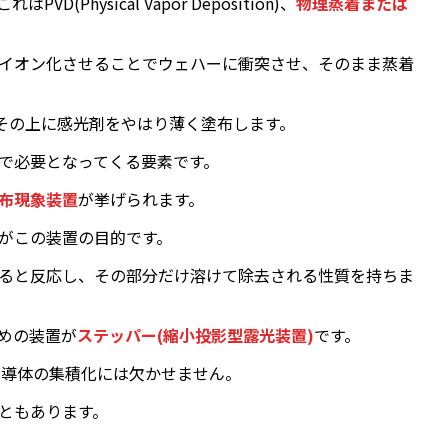
hysical Vapor Deposition)、
物理蒸着または
イオン化させることでウェハーに衝突させ、そのまま蒸着
、その上に感光剤をやはり薄く塗布します。
で必要となってくる要素です。
布現象装置
が挙げられます。
がこの装置の目的です。
ると反応し、その部分だけ溶けて除去される性質を持ちま
めの装置が
ステッパー(縮小投影型露光装置)
です。
半導体の集積化には欠かせません。
ともあります。