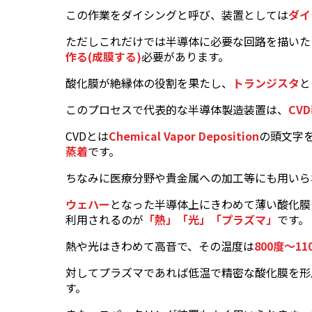
この作業をダイシングと呼び、装置としては
ダイ
ただしこれだけでは半導体に必要な回路を描いた
作る(成膜する)
必要があります。
酸化膜が絶縁体の役割を果たし、
トランジスタ
と
このプロセスで代表的な半導体製造装置は、
CV
CVDとは
Chemical Vapor Deposition
の頭文字
蒸着
です。
ちなみに医療分野や貴金属への加工等にも用いら
ウェハー
となった半導体上にきわめて薄い酸化膜―
利用されるのが
「熱」「光」「プラズマ」
です。
熱や光はきわめて高音で、その温度は
800度～11
対してプラズマであれば低温で精密な酸化膜を形
す。