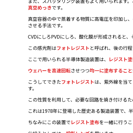
また、スパッタリング装置もよく用いられます。これはPVD(P
真空めっき
です。
真空容器の中で蒸着する物質に高電圧を印加し、
させる手法です。
CVDにしろPVDにしろ、酸化膜が形成されると
この感光剤は
フォトレジスト
と呼ばれ、後の行程
ここで用いられる半導体製造装置は、
レジスト塗
ウェハーを高速回転
させつつ
均一に塗布すること
こうしてできた
フォトレジスト
は、紫外線を当て
す。
この性質を利用して、必要な回路を焼き付けるた
これは1978年に登場した歴史ある製造装置で、
ちなみにこの装置で
レジスト塗布
を一緒に行うこ