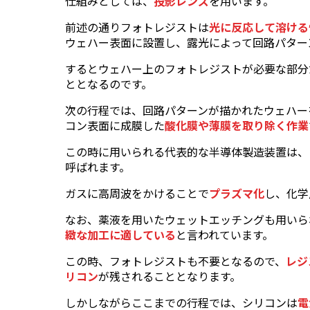
仕組みとしては、
投影レンズ
を用います。
前述の通りフォトレジストは
光に反応して溶ける
ウェハー表面に設置し、露光によって回路パター
するとウェハー上のフォトレジストが必要な部分
ととなるのです。
次の行程では、回路パターンが描かれたウェハー
コン表面に成膜した
酸化膜や薄膜を取り除く作業
この時に用いられる代表的な半導体製造装置は、
呼ばれます。
ガスに高周波をかけることで
プラズマ化
し、化学
なお、薬液を用いたウェットエッチングも用いら
緻な加工に適している
と言われています。
この時、フォトレジストも不要となるので、
レジ
リコン
が残されることとなります。
しかしながらここまでの行程では、シリコンは
電