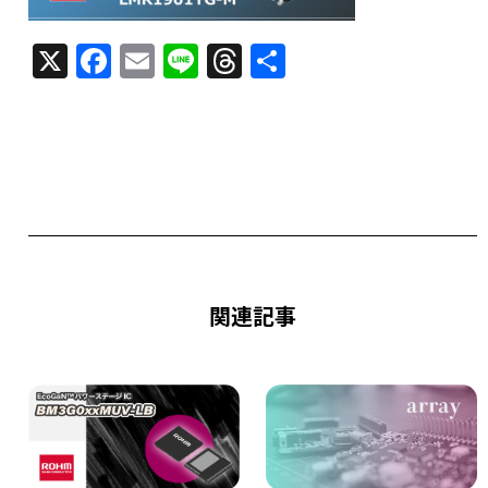
X
F
E
Li
T
共
a
m
n
h
有
c
ai
e
re
e
l
a
b
d
o
s
o
k
関連記事