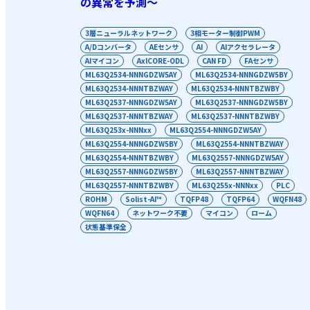
の異常を予測～
3層ニューラルネットワーク
3相モーター制御PWM
A/Dコンバータ
AEセンサ
AI
AIアクセラレータ
AIマイコン
AxlCORE-ODL
CAN FD
FAセンサ
ML63Q2534-NNNGDZW5AY
ML63Q2534-NNNGDZW5BY
ML63Q2534-NNNTBZWAY
ML63Q2534-NNNTBZWBY
ML63Q2537-NNNGDZW5AY
ML63Q2537-NNNGDZW5BY
ML63Q2537-NNNTBZWAY
ML63Q2537-NNNTBZWBY
ML63Q253x-NNNxx
ML63Q2554-NNNGDZW5AY
ML63Q2554-NNNGDZW5BY
ML63Q2554-NNNTBZWAY
ML63Q2554-NNNTBZWBY
ML63Q2557-NNNGDZW5AY
ML63Q2557-NNNGDZW5BY
ML63Q2557-NNNTBZWAY
ML63Q2557-NNNTBZWBY
ML63Q255x-NNNxx
PLC
ROHM
Solist-AI™
TQFP48
TQFP64
WQFN48
WQFN64
ネットワーク不要
マイコン
ローム
状態基準保全