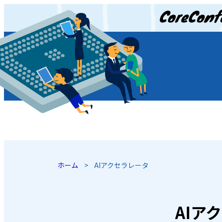
JP
/
EN
ホーム
>
AIアクセラレータ
AIア