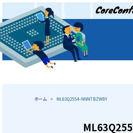
JP
/
EN
ホーム
>
ML63Q2554-NNNTBZWBY
ML63Q25