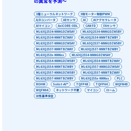
の異常を予測～
3層ニューラルネットワーク
3相モーター制御PWM
A/Dコンバータ
AEセンサ
AI
AIアクセラレータ
AIマイコン
AxlCORE-ODL
CAN FD
FAセンサ
ML63Q2534-NNNGDZW5AY
ML63Q2534-NNNGDZW5BY
ML63Q2534-NNNTBZWAY
ML63Q2534-NNNTBZWBY
ML63Q2537-NNNGDZW5AY
ML63Q2537-NNNGDZW5BY
ML63Q2537-NNNTBZWAY
ML63Q2537-NNNTBZWBY
ML63Q253x-NNNxx
ML63Q2554-NNNGDZW5AY
ML63Q2554-NNNGDZW5BY
ML63Q2554-NNNTBZWAY
ML63Q2554-NNNTBZWBY
ML63Q2557-NNNGDZW5AY
ML63Q2557-NNNGDZW5BY
ML63Q2557-NNNTBZWAY
ML63Q2557-NNNTBZWBY
ML63Q255x-NNNxx
PLC
ROHM
Solist-AI™
TQFP48
TQFP64
WQFN48
WQFN64
ネットワーク不要
マイコン
ローム
状態基準保全