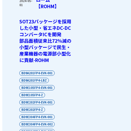
2024-05-
01
【ROHM】
SOT23パッケージを採用
した小型・省エネDC-DC
コンバータICを開発
部品面積従来比72％減の
小型パッケージで民生・
産業機器の電源部小型化
に貢献-ROHM
BD9A201FP4-EVK-001
BD9A201FP4-LBZ
BD9E105FP4-EVK-001
BD9E105FP4-Z
BD9E202FP4-EVK-001
BD9E202FP4-Z
BD9E304FP4-EVK-001
BD9E304FP4-EVK-002