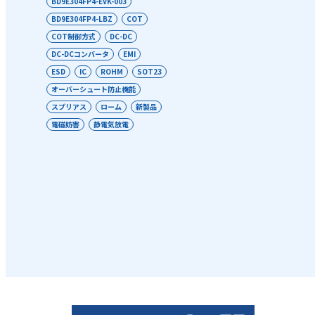
BD9E304FP4-EVK-003
BD9E304FP4-LBZ
COT
COT制御方式
DC-DC
DC-DCコンバータ
EMI
ESD
IC
ROHM
SOT23
オーバーシュート防止機能
スプリアス
ローム
新製品
電磁妨害
静電気放電