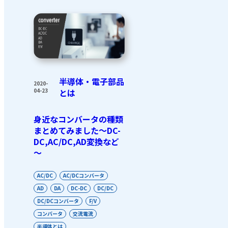
半導体・電子部品
2020-
04-23
とは
身近なコンバータの種類
まとめてみました～DC-
DC,AC/DC,AD変換など
～
AC/DC
AC/DCコンバータ
AD
DA
DC-DC
DC/DC
DC/DCコンバータ
F/V
コンバータ
交流電流
半導体とは