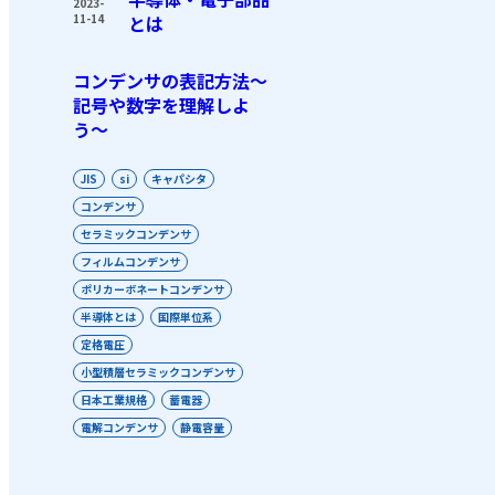
2023-
11-14
とは
コンデンサの表記方法〜
記号や数字を理解しよ
う〜
JIS
si
キャパシタ
コンデンサ
セラミックコンデンサ
フィルムコンデンサ
ポリカーボネートコンデンサ
半導体とは
国際単位系
定格電圧
小型積層セラミックコンデンサ
日本工業規格
蓄電器
電解コンデンサ
静電容量