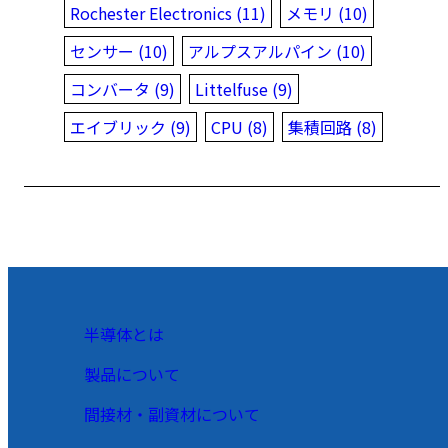
Rochester Electronics (11)
メモリ (10)
センサー (10)
アルプスアルパイン (10)
コンバータ (9)
Littelfuse (9)
エイブリック (9)
CPU (8)
集積回路 (8)
半導体とは
製品について
間接材・副資材について