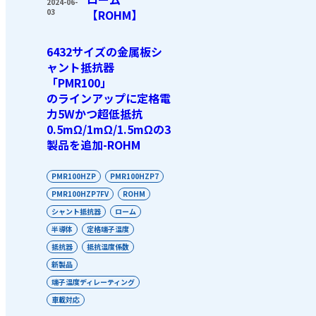
2024-06-
03
【ROHM】
6432サイズの金属板シ
ャント抵抗器
「PMR100」
のラインアップに定格電
力5Wかつ超低抵抗
0.5mΩ/1mΩ/1.5mΩの3
製品を追加-ROHM
PMR100HZP
PMR100HZP7
PMR100HZP7FV
ROHM
シャント抵抗器
ローム
半導体
定格端子温度
抵抗器
抵抗温度係数
新製品
端子温度ディレーティング
車載対応