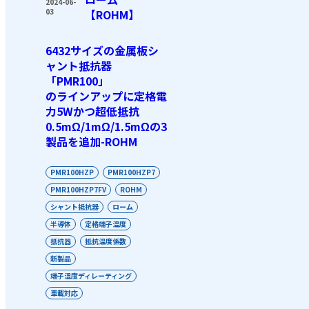
2024-06-
03
【ROHM】
6432サイズの金属板シ
ャント抵抗器
「PMR100」
のラインアップに定格電
力5Wかつ超低抵抗
0.5mΩ/1mΩ/1.5mΩの3
製品を追加-ROHM
PMR100HZP
PMR100HZP7
PMR100HZP7FV
ROHM
シャント抵抗器
ローム
半導体
定格端子温度
抵抗器
抵抗温度係数
新製品
端子温度ディレーティング
車載対応