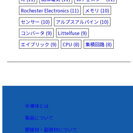
Rochester Electronics (11)
メモリ (10)
センサー (10)
アルプスアルパイン (10)
コンバータ (9)
Littelfuse (9)
エイブリック (9)
CPU (8)
集積回路 (8)
半導体とは
製品について
間接材・副資材について