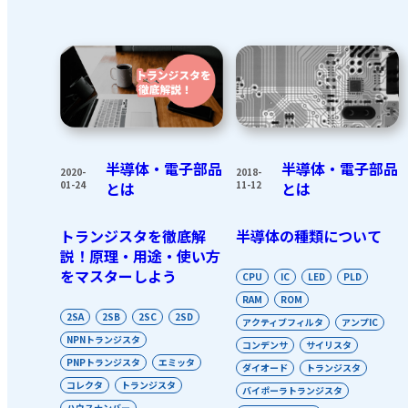
半導体・電子部品
半導体・電子部品
2018-
2020-
11-12
とは
01-24
とは
半導体の種類について
トランジスタを徹底解
説！原理・用途・使い方
をマスターしよう
CPU
IC
LED
PLD
RAM
ROM
2SA
2SB
2SC
2SD
アクティブフィルタ
アンプIC
NPNトランジスタ
コンデンサ
サイリスタ
PNPトランジスタ
エミッタ
ダイオード
トランジスタ
コレクタ
トランジスタ
バイポーラトランジスタ
ハウスナンバー