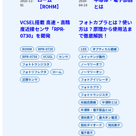
2025-12-
2020-
01
【ROHM】
04-10
とは
VCSEL搭載 高速・高精
フォトカプラとは？使い
度近接センサ「RPR-
方は？原理から使用法ま
0730」を開発
で徹底解説！
ROHM
RPR-0720
LED
オプティカル絶縁
RPR-0730
VCSEL
センサ
スイッチング動作
フォトトランジスタ
ノーマリーオフ
フォトリフレクタ
ローム
ノーマリーオン
近接センサ
フォトアイソレータ
フォトカプラ
フォトトランジスタ
光結合絶縁
半導体とは
半導体・電子部品とは
受光素子
最大オン電流
発光ダイオード
発光素子
電子素子