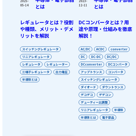
2025-
2023-
05-14
とは
12-11
とは
レギュレータとは？役割
DCコンバータとは？用
や種類、メリット・デメ
途や原理・仕組みを徹底
リットを解説
解説！
スイッチングレギュレータ
AC/DC
ACDC
converter
リニアレギュレータ
DC
DC-DC
DC/DC
レギュレータ
レギュレーター
DCconverter
DCコンバータ
三端子レギュレータ
出力電圧
アップトランス
コンバータ
半導体とは
スイッチングレギュレータ
ダイオード
ダウントランス
デコデコ
デデコン
デューティー比調整
リニアレギュレータ
半導体
半導体とは
電子部品