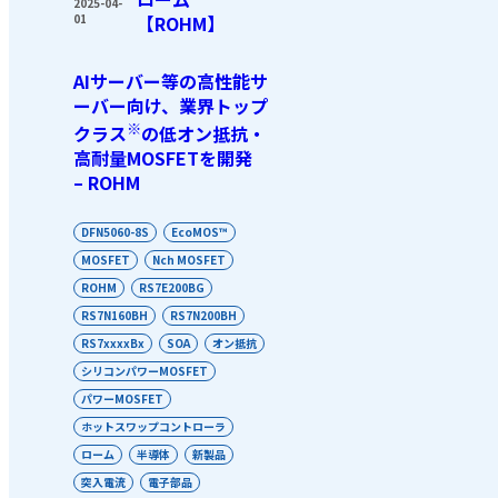
2025-04-
01
【ROHM】
AIサーバー等の高性能サ
ーバー向け、業界トップ
※
クラス
の低オン抵抗・
高耐量MOSFETを開発
– ROHM
DFN5060-8S
EcoMOS™
MOSFET
Nch MOSFET
ROHM
RS7E200BG
RS7N160BH
RS7N200BH
RS7xxxxBx
SOA
オン抵抗
シリコンパワーMOSFET
パワーMOSFET
ホットスワップコントローラ
ローム
半導体
新製品
突入電流
電子部品