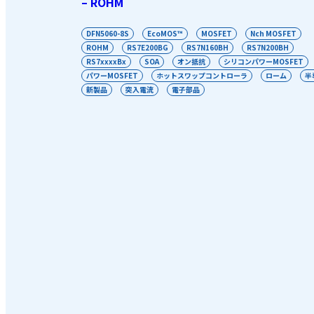
– ROHM
DFN5060-8S
EcoMOS™
MOSFET
Nch MOSFET
ROHM
RS7E200BG
RS7N160BH
RS7N200BH
RS7xxxxBx
SOA
オン抵抗
シリコンパワーMOSFET
パワーMOSFET
ホットスワップコントローラ
ローム
半
新製品
突入電流
電子部品