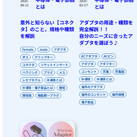
2025-
2025-
06-11
とは
02-17
とは
意外と知らない【コネク
アダプタの用途・種類を
タ】のこと。規格や種類
完全解説！！
を解説
自分のニーズに合ったア
ダプタを選ぼう♪
female
male
アダプタ
ACアダプタ
ACピン
オス
クリップキー
アダプタ
アダプター
コネクタ
ソケットインサート
コンセント
充電
充電器
ハウジング
プラグ
メス
半導体
半導体とは
レセプタクル
半導体とは
海外のアダプタ
半導体・電子部品とは
接栓
海外のコンセント
海外規格
接栓座
極性統一プラグ
電子部品