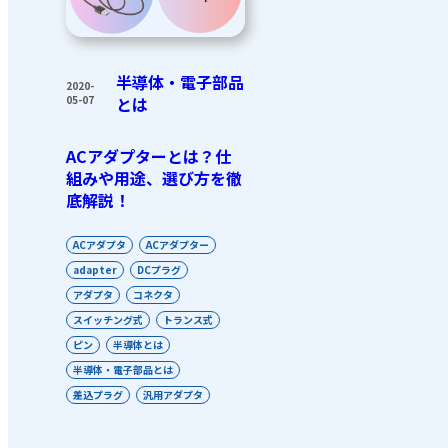
半導体・電子部品
2020-
05-07
とは
ACアダプターとは？仕
組みや用途、選び方を徹
底解説！
ACアダプタ
ACアダプター
adapter
DCプラグ
アダプタ
コネクタ
スイッチング式
トランス式
ピン
半導体とは
半導体・電子部品とは
差込プラグ
汎用アダプタ