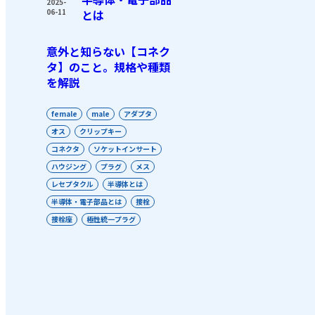
2025-
06-11
とは
意外と知らない【コネク
タ】のこと。規格や種類
を解説
female
male
アダプタ
オス
クリップキー
コネクタ
ソケットインサート
ハウジング
プラグ
メス
レセプタクル
半導体とは
半導体・電子部品とは
接栓
接栓座
極性統一プラグ