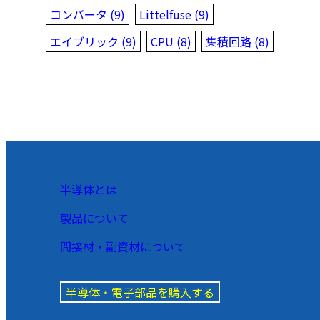
コンバータ (9)
Littelfuse (9)
エイブリック (9)
CPU (8)
集積回路 (8)
半導体とは
製品について
間接材・副資材について
半導体・電子部品を購入する