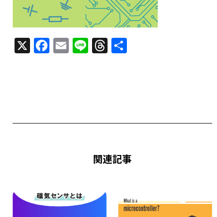
X
F
E
Li
T
共
a
m
n
h
有
c
ai
e
re
e
l
a
b
d
o
s
o
k
関連記事