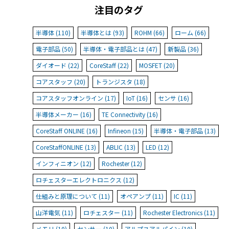
注目のタグ
半導体 (110)
半導体とは (93)
ROHM (66)
ローム (66)
電子部品 (50)
半導体・電子部品とは (47)
新製品 (36)
ダイオード (22)
CoreStaff (22)
MOSFET (20)
コアスタッフ (20)
トランジスタ (18)
コアスタッフオンライン (17)
IoT (16)
センサ (16)
半導体メーカー (16)
TE Connectivity (16)
CoreStaff ONLINE (16)
Infineon (15)
半導体・電子部品 (13)
CoreStaffONLINE (13)
ABLIC (13)
LED (12)
インフィニオン (12)
Rochester (12)
ロチェスターエレクトロニクス (12)
仕組みと原理について (11)
オペアンプ (11)
IC (11)
山洋電気 (11)
ロチェスター (11)
Rochester Electronics (11)
メモリ (10)
センサー (10)
アルプスアルパイン (10)