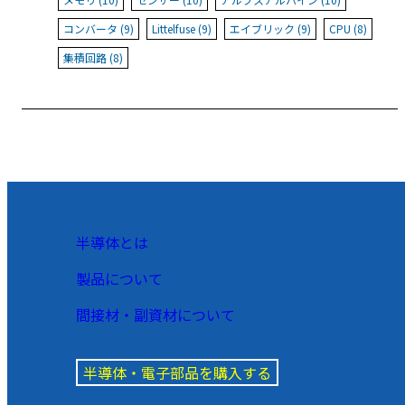
コンバータ (9)
Littelfuse (9)
エイブリック (9)
CPU (8)
集積回路 (8)
半導体とは
製品について
間接材・副資材について
半導体・電子部品を購入する