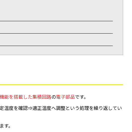
機能を搭載した集積回路
の
電子部品
です。
定温度を確認⇒適正温度へ調整という処理を繰り返してい
ます。