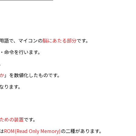
用語で、マイコンの
脳にあたる部分
です。
・命令を行います。
。
か
」を数値化したものです。
なります。
ための装置
です。
は
ROM(Read Only Memory)
の二種があります。