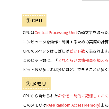
① CPU
CPUは
Central Processing Unit
の頭文字を取った
コンピュータを動作・制御するための実際の計算
CPUのスペックはしばしば
ビット数
で表されます
このビット数は、「
どれくらいの情報量を扱える
ビット数が多ければ多いほど、できることが多く
② メモリ
CPUから発せられた
命令を一時的に記憶しておく
このメモリは
RAM(Random Access Memory)
また