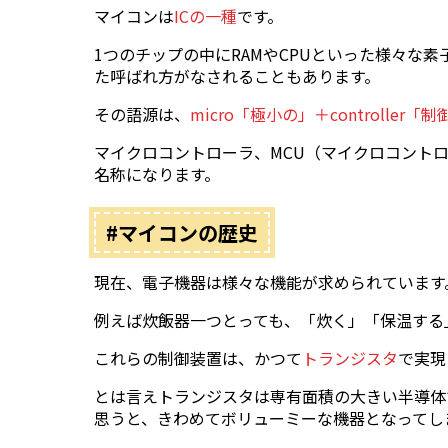
マイコンは
ICの一種
です。
1つのチップの中にRAMやCPUといった様々な
た呼ばれ方がなされることもあります。
その語源は、
micro「極小の」＋controller
マイクロコントローラ、MCU（マイクロコント
名称になります。
#マイコンの歴史
現在、電子機器は様々な機能が求められています
例えば炊飯器一つとっても、「炊く」「保温する
これらの制御装置は、かつて
トランジスタ
で実現
とは言えトランジスタは専有面積の大きい半導体
思うと、きわめてボリューミーな機器となってし