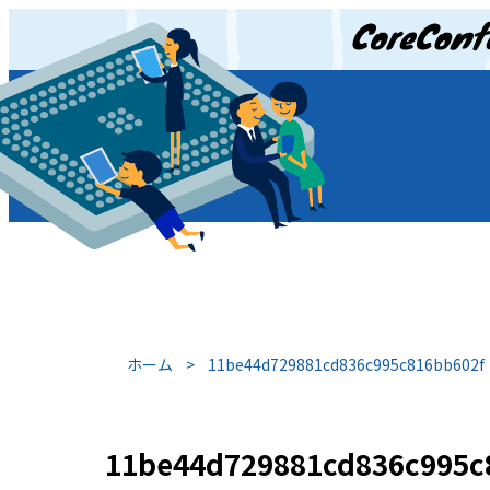
JP
/
EN
ホーム
>
11be44d729881cd836c995c816bb602f
11be44d729881cd836c995c