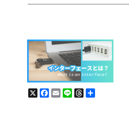
X
F
E
Li
T
共
a
m
n
h
有
c
ai
e
re
e
l
a