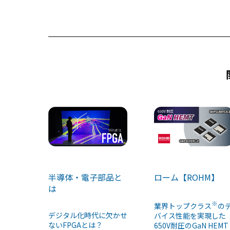
b
d
o
s
o
k
半導体・電子部品と
ローム【ROHM】
は
※
業界トップクラス
の
デジタル化時代に欠かせ
バイス性能を実現した
ないFPGAとは？
650V耐圧のGaN HEMT