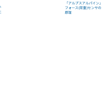
「アルプスアルパイン」
テ
フォース(荷重)センサの
に
原理