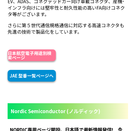
EV、ADAS、コネクテッドカー向け車載コネクタ、産機･
インフラ向けには堅牢性と耐久性能の高いFA向けコネク
タ等がございます。
さらに第５世代通信規格通信に対応する高速コネクタも
先進の技術で製品化をしています。
日本航空電子用途別検
索ページ
JAE 型番一覧ページへ
Nordic Semiconductor (ノルディック)
NORDIC専用ページ開設、日本語で最新情報発信! 今