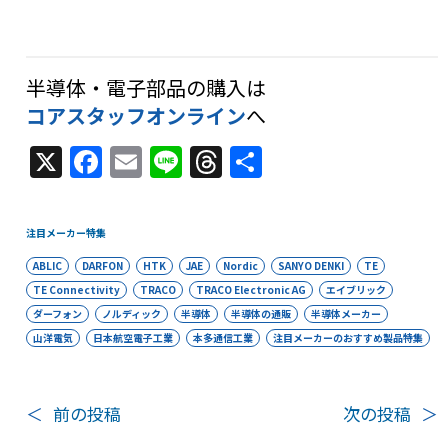
半導体・電子部品の購入は
コアスタッフオンライン
へ
X
F
E
Li
T
共
a
m
n
h
有
c
ai
e
re
注目メーカー特集
e
l
a
ABLIC
DARFON
HTK
JAE
Nordic
SANYO DENKI
TE
b
d
TE Connectivity
TRACO
TRACO Electronic AG
エイブリック
o
s
ダーフォン
ノルディック
半導体
半導体の通販
半導体メーカー
山洋電気
日本航空電子工業
本多通信工業
注目メーカーのおすすめ製品特集
o
k
＜
前の投稿
次の投稿
＞