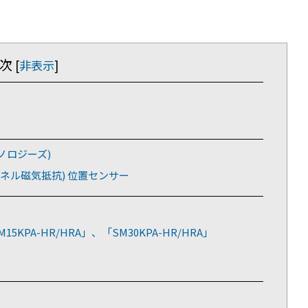
次
[
非表示
]
テクノロジーズ)
 (トンネル磁気抵抗) 位置センサー
PA-HR/HRA」、「SM30KPA-HR/HRA」