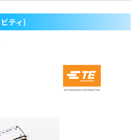
ティビティ)
C