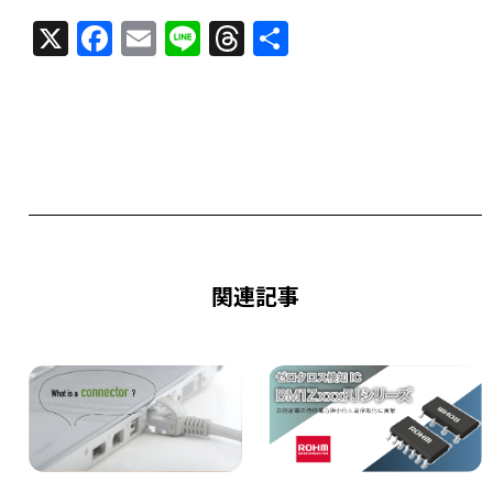
X
F
E
Li
T
共
a
m
n
h
有
c
ai
e
re
e
l
a
b
d
o
s
o
k
関連記事