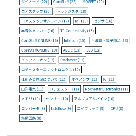
ダイオード (22)
CoreStaff (22)
MOSFET (20)
コアスタッフ (20)
トランジスタ (18)
コアスタッフオンライン (17)
IoT (16)
センサ (16)
半導体メーカー (16)
TE Connectivity (16)
CoreStaff ONLINE (16)
Infineon (15)
半導体・電子部品 (13)
CoreStaffONLINE (13)
ABLIC (13)
LED (12)
インフィニオン (12)
Rochester (12)
ロチェスターエレクトロニクス (12)
仕組みと原理について (11)
オペアンプ (11)
IC (11)
山洋電気 (11)
ロチェスター (11)
Rochester Electronics (11)
メモリ (10)
センサー (10)
アルプスアルパイン (10)
コンバータ (9)
Littelfuse (9)
エイブリック (9)
CPU (8)
集積回路 (8)