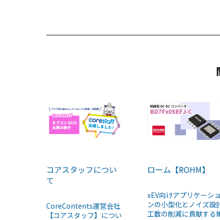
b
d
o
s
o
k
コアスタッフについ
ローム【ROHM】
て
xEV向けアプリケーシ
ンの小型化とノイズ設
CoreContents運営会社
工数の削減に貢献する
【コアスタッフ】につい