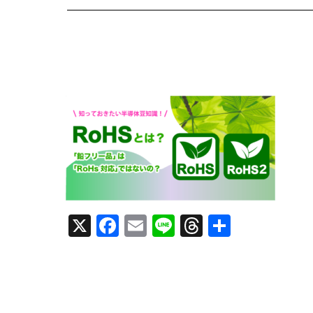
X
F
E
Li
T
共
a
m
n
h
有
c
ai
e
re
e
l
a