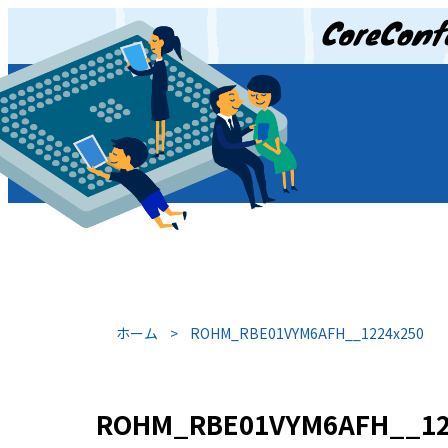
JP
/
EN
ホーム
>
ROHM_RBE01VYM6AFH__1224x250
ROHM_RBE01VYM6AFH__12