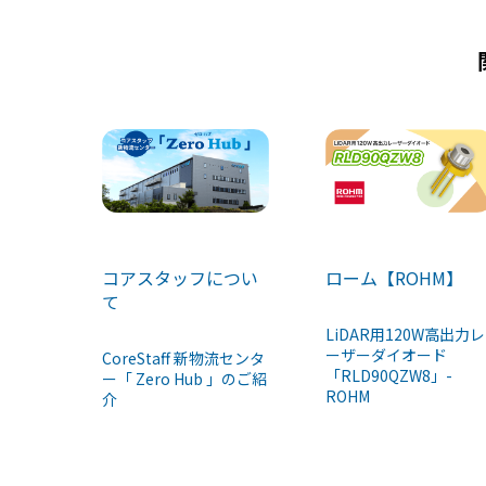
k
コアスタッフについ
ローム【ROHM】
て
LiDAR用120W高出力レ
ーザーダイオード
CoreStaff 新物流センタ
「RLD90QZW8」-
ー「 Zero Hub 」のご紹
ROHM
介