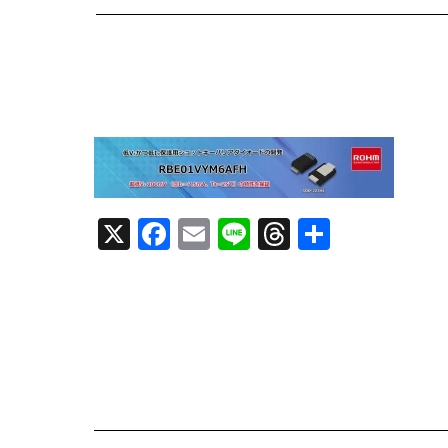
X
F
E
Li
T
共
a
m
n
h
有
c
ai
e
re
e
l
a
b
d
o
s
o