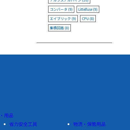
コンバータ (9)
Littelfuse (9)
エイブリック (9)
CPU (8)
集積回路 (8)
・用品
省力安全工具
物流・保管用品