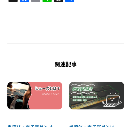
a
m
n
h
有
c
ai
e
re
e
l
a
b
d
o
s
o
k
関連記事
半導体・電子部品とは
半導体・電子部品とは