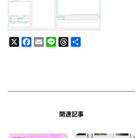
X
F
E
Li
T
共
a
m
n
h
有
c
ai
e
re
e
l
a
b
d
o
s
o
k
関連記事