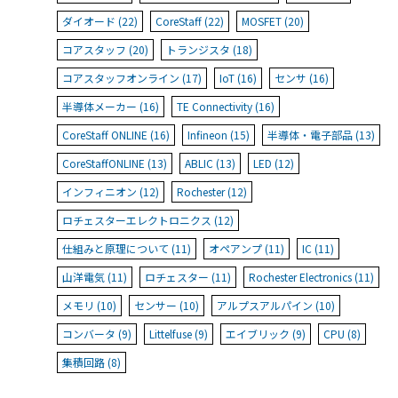
ダイオード (22)
CoreStaff (22)
MOSFET (20)
コアスタッフ (20)
トランジスタ (18)
コアスタッフオンライン (17)
IoT (16)
センサ (16)
半導体メーカー (16)
TE Connectivity (16)
CoreStaff ONLINE (16)
Infineon (15)
半導体・電子部品 (13)
CoreStaffONLINE (13)
ABLIC (13)
LED (12)
インフィニオン (12)
Rochester (12)
ロチェスターエレクトロニクス (12)
仕組みと原理について (11)
オペアンプ (11)
IC (11)
山洋電気 (11)
ロチェスター (11)
Rochester Electronics (11)
メモリ (10)
センサー (10)
アルプスアルパイン (10)
コンバータ (9)
Littelfuse (9)
エイブリック (9)
CPU (8)
集積回路 (8)