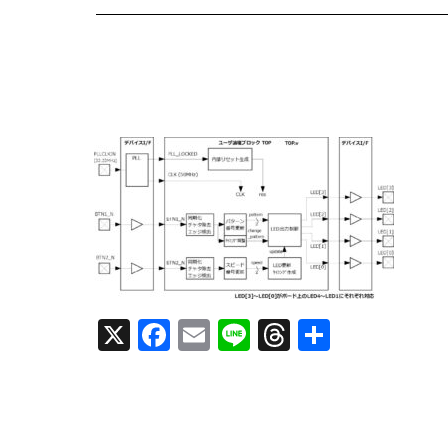
X
F
E
Li
T
共
a
m
n
h
有
c
ai
e
re
e
l
a