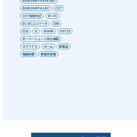
BD9E304FP4-EVK-003
BD9E304FP4-LBZ
COT
COT制御方式
DC-DC
DC-DCコンバータ
EMI
ESD
IC
ROHM
SOT23
オーバーシュート防止機能
スプリアス
ローム
新製品
電磁妨害
静電気放電