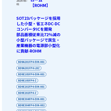
2024-05-
01
【ROHM】
SOT23パッケージを採用
した小型・省エネDC-DC
コンバータICを開発
部品面積従来比72％減の
小型パッケージで民生・
産業機器の電源部小型化
に貢献-ROHM
BD9A201FP4-EVK-001
BD9A201FP4-LBZ
BD9E105FP4-EVK-001
BD9E105FP4-Z
BD9E202FP4-EVK-001
BD9E202FP4-Z
BD9E304FP4-EVK-001
BD9E304FP4-EVK-002