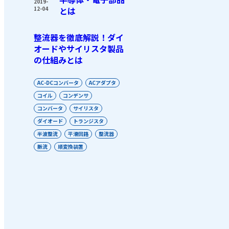
2019-
12-04
とは
整流器を徹底解説！ダイ
オードやサイリスタ製品
の仕組みとは
AC-DCコンバータ
ACアダプタ
コイル
コンデンサ
コンバータ
サイリスタ
ダイオード
トランジスタ
半波整流
平滑回路
整流器
脈流
順変換装置