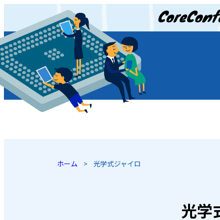
JP
/
EN
ホーム
>
光学式ジャイロ
光学