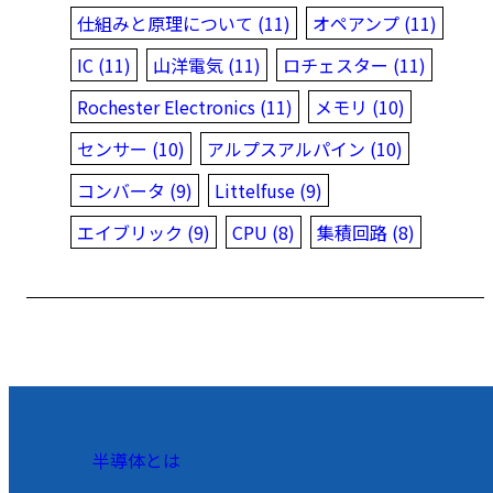
仕組みと原理について (11)
オペアンプ (11)
IC (11)
山洋電気 (11)
ロチェスター (11)
Rochester Electronics (11)
メモリ (10)
センサー (10)
アルプスアルパイン (10)
コンバータ (9)
Littelfuse (9)
エイブリック (9)
CPU (8)
集積回路 (8)
半導体とは