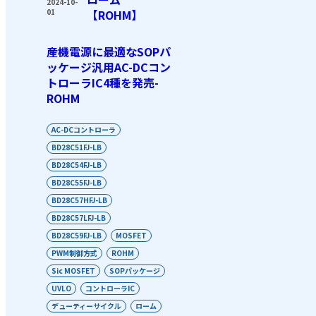
2024-10-
01
【ROHM】
産機電源に最適なSOPパ
ッケージ汎用AC-DCコン
トローラIC4種を発売-
ROHM
AC-DCコントローラ
BD28C51FJ-LB
BD28C54FJ-LB
BD28C55FJ-LB
BD28C57HFJ-LB
BD28C57LFJ-LB
BD28C59FJ-LB
MOSFET
PWM制御方式
ROHM
Sic MOSFET
SOPパッケージ
UVLO
コントローラIC
デューティーサイクル
ローム