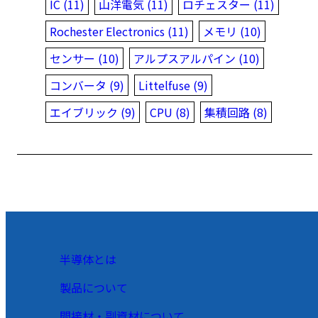
IC (11)
山洋電気 (11)
ロチェスター (11)
Rochester Electronics (11)
メモリ (10)
センサー (10)
アルプスアルパイン (10)
コンバータ (9)
Littelfuse (9)
エイブリック (9)
CPU (8)
集積回路 (8)
半導体とは
製品について
間接材・副資材について