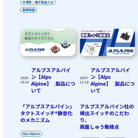
半導体・電子部品とは
集積回路
アルプスアルパイ
アルプスアルパイ
ン【Alps
ン【Alps
2020-
2019-
10-13
Alpine】
製品につ
12-18
Alpine】
製品につ
,
,
いて
いて
「アルプスアルパイン」
アルプスアルパイン社の
タクトスイッチ®静音化
検出スイッチのこだわ
のメカニズム
り、
両面しゅう動接点
Alps Alpine