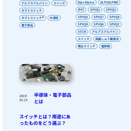
Alps Alpine
ALPSALPINE
アルプスアルパイン
スイッチ
IP67
SPVQ1
SPVQ3
タクトスイッチ
SPVQ6
SPVQ7
SPVQ8
タクトスイッチ®
半導体
SPVQ9
SPVQA
SPVQC
電子部品
SSCN
アルプスアルパイン
スイッチ
両面しゅう動接点
検出スイッチ
電即納
半導体・電子部品
2019-
02-13
とは
スイッチとは？用途にあ
ったものをどう選ぶ？