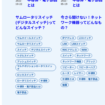
2021-
2021-
10-22
とは
05-19
とは
サムロータリスイッチ
今さら聞けない！ネット
(デジタルスイッチ)って
ワーク機器ってどんなも
どんなスイッチ？
の？
サムホイールスイッチ
IPアドレス
L3スイッチ
サムロータリスイッチ
LAN
LANスイッチ
スイッチ
デジタルスイッチ
MACアドレス
WAN
トグルスイッチ
スイッチ
ネットワーク
プッシュスイッチ
ネットワーク機器
ブリッジ
マルチポジションロータリスイッ
リピーター
リピーターハブ
チ
ルータ
レイヤー
半導体
ロッカスイッチ
半導体とは
半導体・電子部品
ロータリスイッチ
半導体
階層
半導体・電子部品とは
電子部品