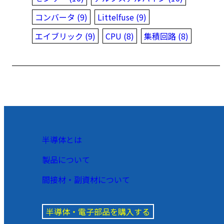
コンバータ (9)
Littelfuse (9)
エイブリック (9)
CPU (8)
集積回路 (8)
半導体とは
製品について
間接材・副資材について
半導体・電子部品を購入する