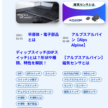
半導体・電子部品
アルプスアルパイ
2021-
2021-
02-15
とは
ン【Alps
02-08
Alpine】
ディップスイッチ(DIPス
イッチ)とは？形状や種
【アルプスアルパイン】
類、特性を解説！
磁気センサとは
DIP
DIPスイッチ
スイッチ
ALPSALPINE
MRセンサ
スイッチング素子
アルプスアルパイン
スイッチ
ディップスイッチ
センサ
センサー
デュアルインラインパッケージ
磁気スイッチ
磁気センサ
半導体
半導体とは
半導体・電子部品