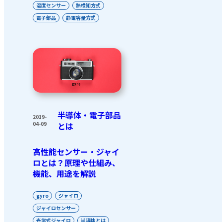
温度センサー
熱検知方式
電子部品
静電容量方式
半導体・電子部品
2019-
04-09
とは
高性能センサー・ジャイ
ロとは？原理や仕組み、
機能、用途を解説
gyro
ジャイロ
ジャイロセンサー
光学式ジャイロ
半導体とは