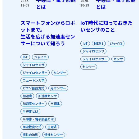
2020-
2022-
10-29
とは
12-09
とは
IoT時代に知っておきた
スマートフォンからロボ
いセンサのこと
ットまで。
生活を広げる加速度セン
サーについて知ろう
IoT
MEMS
ジャイロ
ジャイロセンサ
IoT
ジャイロ
ジャイロセンサー
センサ
ジャイロセンサ
センサー
ジャイロセンサー
センサー
ニュートン力学
ピエゾ抵抗方式
光センサー
加速度
加速度センサ
加速度センサー
半導体
半導体とは
半導体・電子部品とは
周波数変化式
圧電式
慣性の法則
慣性センサー