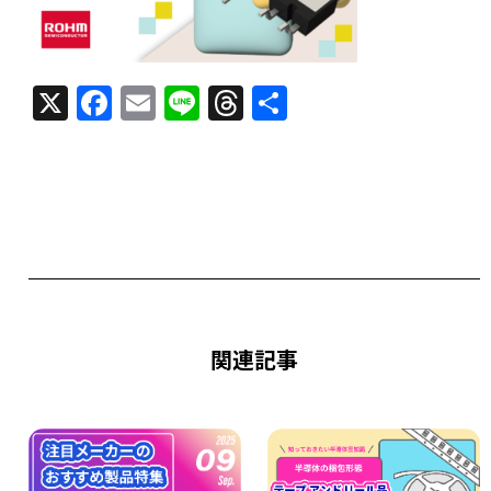
X
F
E
Li
T
共
a
m
n
h
有
c
ai
e
re
e
l
a
b
d
o
s
o
k
関連記事