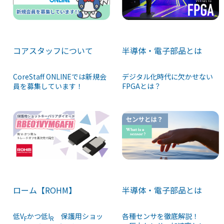
コアスタッフについて
半導体・電子部品とは
CoreStaff ONLINEでは新規会
デジタル化時代に欠かせない
員を募集しています！
FPGAとは？
ローム【ROHM】
半導体・電子部品とは
低V
かつ低I
保護用ショッ
各種センサを徹底解説！
F
R