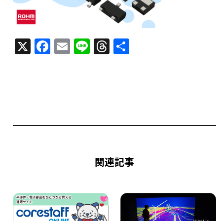
X
F
E
Li
T
共
a
m
n
h
有
c
ai
e
re
e
l
a
b
d
o
s
o
k
関連記事