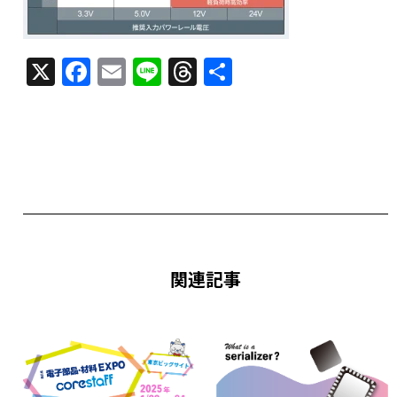
X
F
E
Li
T
共
a
m
n
h
有
c
ai
e
re
e
l
a
b
d
o
s
o
k
関連記事