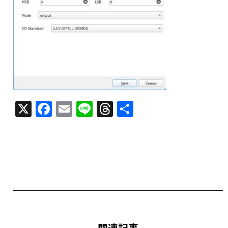
X
F
E
Li
T
共
a
m
n
h
有
c
ai
e
re
e
l
a
b
d
o
s
o
k
関連記事