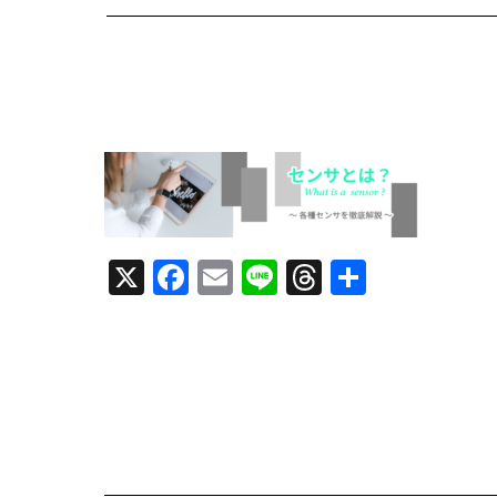
X
F
E
Li
T
共
a
m
n
h
有
c
ai
e
re
e
l
a
b
d
o
s
o