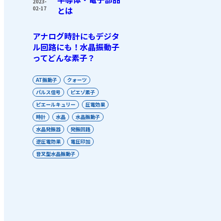
2023-
02-17
とは
アナログ時計にもデジタ
ル回路にも！水晶振動子
ってどんな素子？
AT振動子
クォーツ
パルス信号
ピエゾ素子
ピエールキュリー
圧電効果
時計
水晶
水晶振動子
水晶発振器
発振回路
逆圧電効果
電圧印加
音叉型水晶振動子