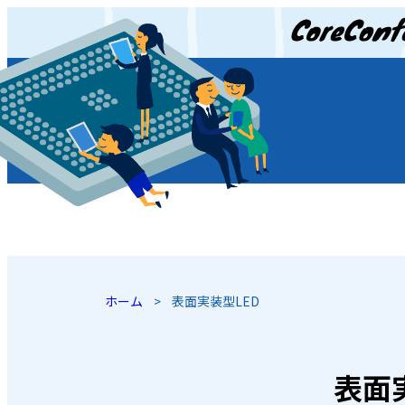
JP
/
EN
ホーム
>
表面実装型LED
表面