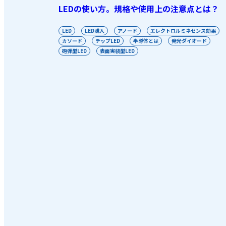
LEDの使い方。規格や使用上の注意点とは？
LED
LED購入
アノード
エレクトロルミネセンス効果
カソード
チップLED
半導体とは
発光ダイオード
砲弾型LED
表面実装型LED