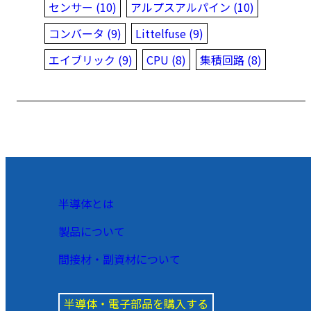
センサー (10)
アルプスアルパイン (10)
コンバータ (9)
Littelfuse (9)
エイブリック (9)
CPU (8)
集積回路 (8)
半導体とは
製品について
間接材・副資材について
半導体・電子部品を購入する