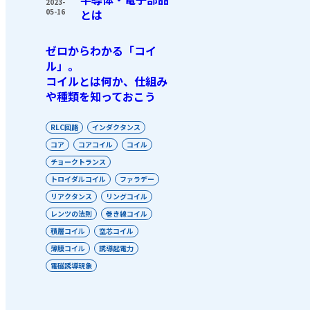
2023-
05-16
とは
ゼロからわかる「コイ
ル」。
コイルとは何か、仕組み
や種類を知っておこう
RLC回路
インダクタンス
コア
コアコイル
コイル
チョークトランス
トロイダルコイル
ファラデー
リアクタンス
リングコイル
レンツの法則
巻き線コイル
積層コイル
空芯コイル
薄膜コイル
誘導起電力
電磁誘導現象