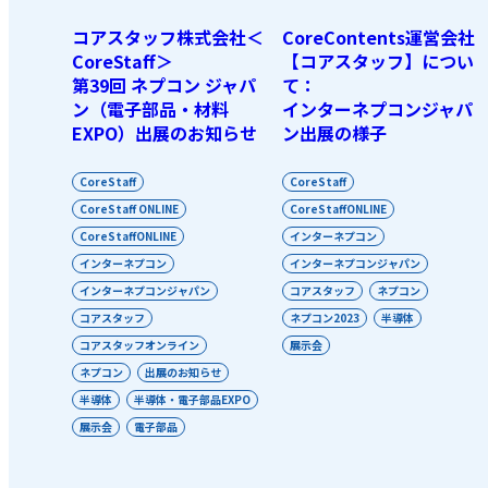
コアスタッフ株式会社＜
CoreContents運営会社
CoreStaff＞
【コアスタッフ】につい
第39回 ネプコン ジャパ
て：
ン（電子部品・材料
インターネプコンジャパ
EXPO）出展のお知らせ
ン出展の様子
CoreStaff
CoreStaff
CoreStaff ONLINE
CoreStaffONLINE
CoreStaffONLINE
インターネプコン
インターネプコン
インターネプコンジャパン
インターネプコンジャパン
コアスタッフ
ネプコン
コアスタッフ
ネプコン2023
半導体
コアスタッフオンライン
展示会
ネプコン
出展のお知らせ
半導体
半導体・電子部品EXPO
展示会
電子部品