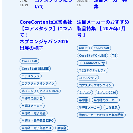
2026-
2026-01-
01-29
いて
16
集
CoreContents運営会社
注目メーカーのおすすめ
【コアスタッフ】につい
製品特集 【 2026年1月
て：
号 】
ネプコンジャパン2026
出展の様子
ABLIC
CoreStaff
CoreStaff ONLINE
TE
CoreStaff
TE Connectivity
CoreStaff ONLINE
TEコネクティビティ
コアスタッフ
コアスタッフ
コアスタッフオンライン
コアスタッフオンライン
ネプコン
ネプコン2026
ネプコン
ネプコン2026
半導体の展示会
半導体
半導体のメーカー
半導体メーカー
半導体メーカー
山洋電気
半導体・電子部品
注目メーカーのおすすめ製品特集
半導体・電子部品EXPO
半導体・電子部品とは
展示会